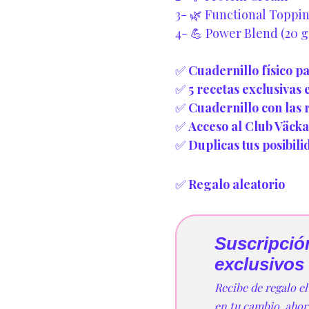
3- 🌿 Functional Toppi
4- 💪 Power Blend (20 g
✅
Cuadernillo físico p
✅
5 recetas exclusivas
✅
Cuadernillo con las 
✅
Acceso al Club Väcka
✅
Duplicas tus posibil
✅
Regalo aleatorio
Suscripció
exclusivos
Recibe de regalo e
en tu cambio, ahor