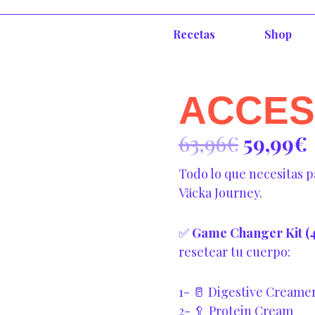
Recetas
Shop
ACCES
El
63,96
€
59,99
€
precio
Todo lo que necesitas p
origina
Väcka Journey.
era:
63,96€.
✅
Game Changer Kit (4
resetear tu cuerpo:
1- 🥛 Digestive Creame
2- 🥄 Protein Cream