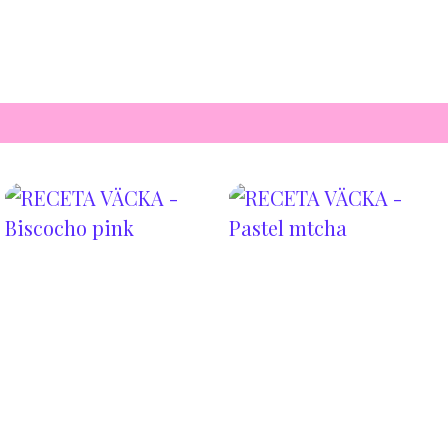
🍰Para el Bizcocho:
350 gramos de harina
150 gramos de azúcar
100 gramos de leche de avena
50 gramos de agua cocción
remolacha
Arandanos
60 gramos de aceite girasol
Matcha
2 cucharaditas de levadura
Galletas maría veganas
🍦Para la crema:
Leche vegetal
100 gramos de aguafava
Frais
300 gramos de Cremoso de
Dátiles
anacardos ó Fila @vegetart
esta usando el formato horeca
Anacardos