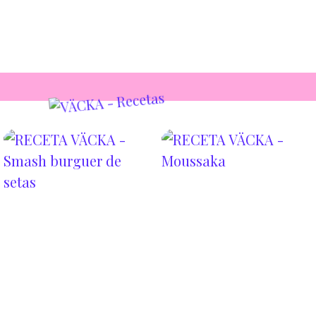
🥄200 g de proteína de guisante
o de pipa de girasol texturizada
(Puedes conseguirlo en
@vegacelona) ⁠
🧅 1 cebolla⁠
🥫1 bote de concentrado de
tomate⁠
🍅200 g de salsa de tomate⁠
🍆2 berenjenas grandes ⁠
🧂Sal, aceite, comino y pimienta⁠
🧀 100 g de cremoso de