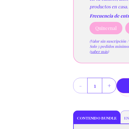
productos en casa.
Frecuencia de ent
Quincenal
(Valor sin suscripción 
Solo 3 pedidos mínimos 
(
saber más
)
ACCESO
VIP
cantidad
CONTENIDO BUNDLE
EN