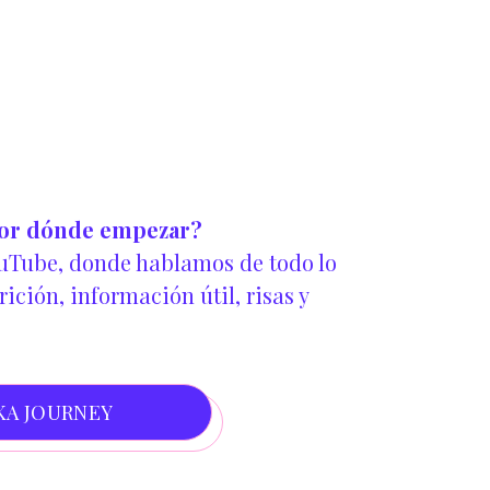
del Cremoso de Anacardos
limon
1 cucharadita de Vainilla
Ralladura de limón al gusto
☕
Ingrediente clave:
Café muy amargo
🥃
Ingrediente secreto:
Ron al gusto
 por dónde empezar?
ouTube, donde hablamos de todo lo
rición, información útil, risas y
KA JOURNEY