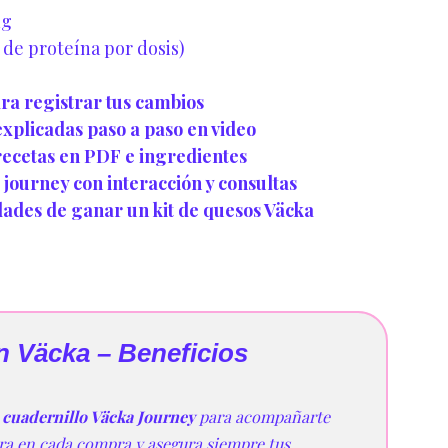
ng
 de proteína por dosis)
ara registrar tus cambios
 explicadas paso a paso en video
recetas en PDF e ingredientes
 journey con interacción y consultas
idades de ganar un kit de quesos Väcka
n Väcka – Beneficios
l
cuadernillo Väcka Journey
para acompañarte
ra en cada compra y asegura siempre tus