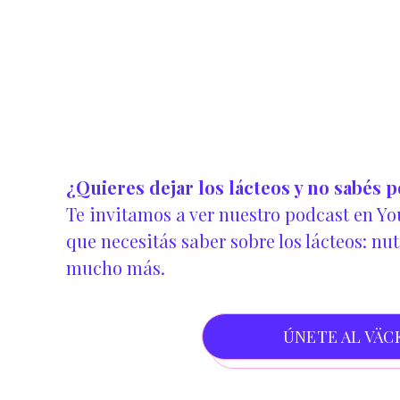
✔️Crema vegetal
✔️Mözza Rallada de Väcka
¿Quieres dejar los lácteos y no sabés
Te invitamos a ver nuestro podcast en Y
que necesitás saber sobre los lácteos: nut
mucho más.
ÚNETE AL VÄC