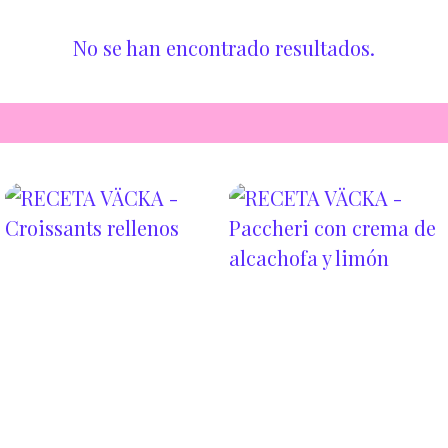
No se han encontrado resultados.
✔️Alcachofa
✔️Ajo
✔️Limón
✔️Peperonccino
✔️Aceite de Oliva