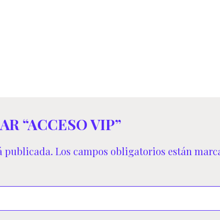
original
actual
era:
es:
15,99€.
12,79€.
AR “ACCESO VIP”
á publicada.
Los campos obligatorios están mar