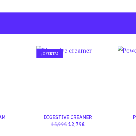
¡OFERTA!
AM
DIGESTIVE CREAMER
El
El
15,99
€
12,79
€
precio
precio