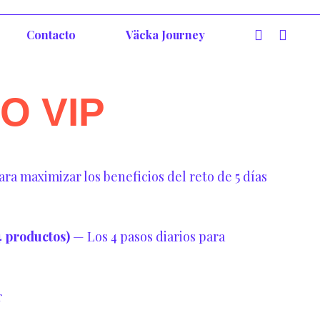
Contacto
Väcka Journey
O VIP
El
precio
ara maximizar los beneficios del reto de 5 días
l
actual
es:
59,99€.
 productos)
— Los 4 pasos diarios para
r