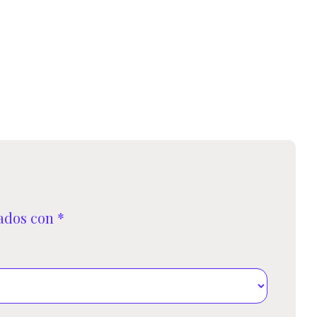
precios:
desde
3,99€
hasta
19,50€
cados con
*