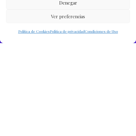
Denegar
Ver preferencias
Política de Cookies
Política de privacidad
Condiciones de Uso
keyboard_arrow_up
Join the Väcka community, acces exclusive discounts
and discover our food universe