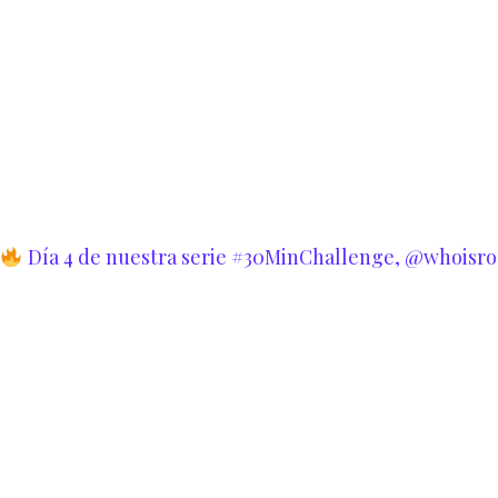
Día 4 de nuestra serie #30MinChallenge, @whoisro