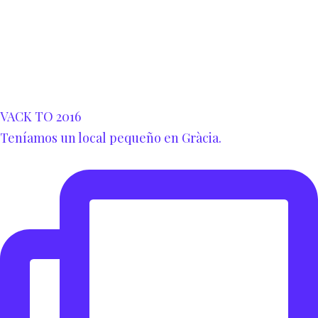
VACK TO 2016
Teníamos un local pequeño en Gràcia.