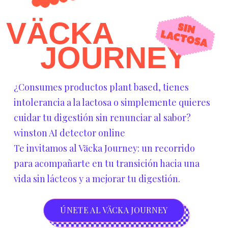
VÄCKA
JOURNEY
¿Consumes productos plant based, tienes
intolerancia a la lactosa o simplemente quieres
cuidar tu digestión sin renunciar al sabor?
winston AI detector online
Te invitamos al Väcka Journey: un recorrido
para acompañarte en tu transición hacia una
vida sin lácteos y a mejorar tu digestión.
ÚNETE AL VÄCKA JOURNEY