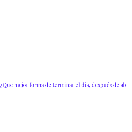
¿Que mejor forma de terminar el día, después de ab