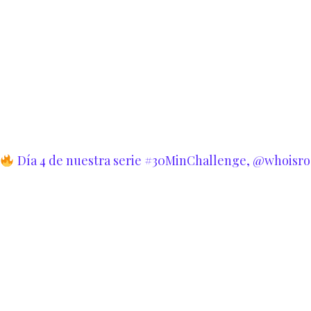
Día 4 de nuestra serie #30MinChallenge, @whoisro