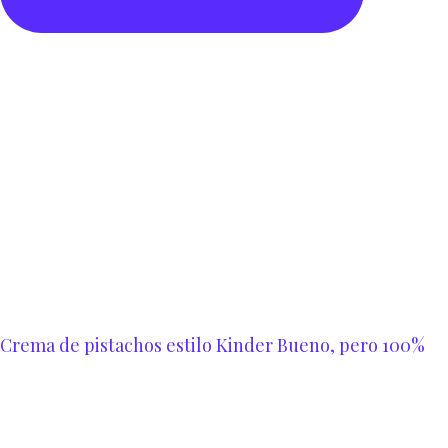
Crema de pistachos estilo Kinder Bueno, pero 100%