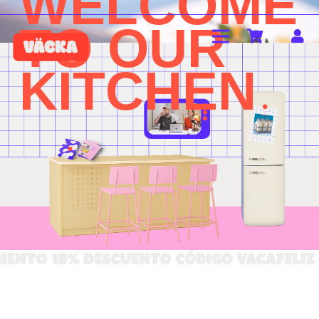
WELCOME
TO OUR
KITCHEN