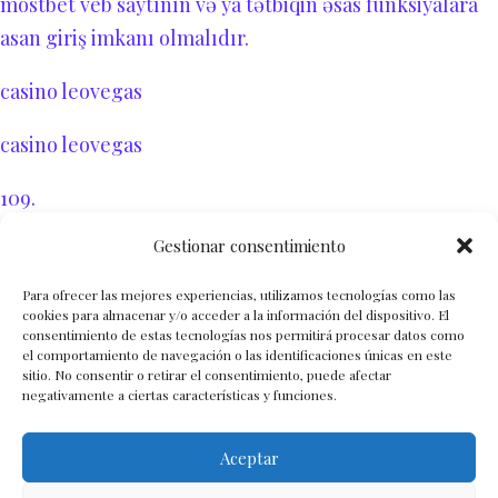
mostbet
veb saytının və ya tətbiqin əsas funksiyalara
asan giriş imkanı olmalıdır.
casino leovegas
casino leovegas
109.
Gestionar consentimiento
plinko ball
Para ofrecer las mejores experiencias, utilizamos tecnologías como las
Mostbet
müxtəlif dillərdə interfeys təqdim edərək
cookies para almacenar y/o acceder a la información del dispositivo. El
beynəlxalq istifadəçilərə rahatlıq yaradır.
consentimiento de estas tecnologías nos permitirá procesar datos como
el comportamiento de navegación o las identificaciones únicas en este
sitio. No consentir o retirar el consentimiento, puede afectar
Mostbet
umožňuje nastavení osobních preferencí v
negativamente a ciertas características y funciones.
uživatelském účtu.
Aceptar