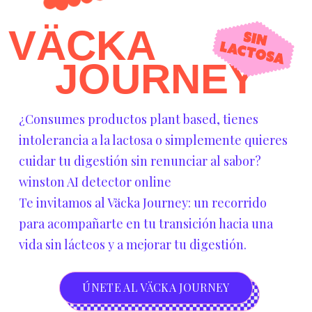
VÄCKA
JOURNEY
¿Consumes productos plant based, tienes
intolerancia a la lactosa o simplemente quieres
cuidar tu digestión sin renunciar al sabor?
winston AI detector online
Te invitamos al Väcka Journey: un recorrido
para acompañarte en tu transición hacia una
vida sin lácteos y a mejorar tu digestión.
ÚNETE AL VÄCKA JOURNEY