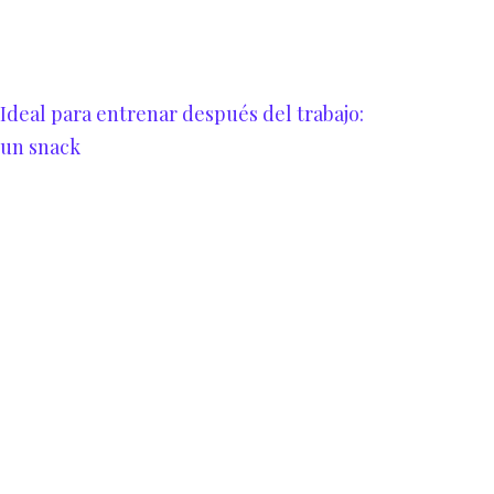
Ideal para entrenar después del trabajo:
un snack