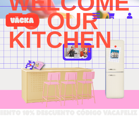
WELCOME
TO OUR
KITCHEN