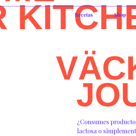
R KITCH
Recetas
Shop
VÄC
JO
¿Consumes productos 
lactosa o simplement