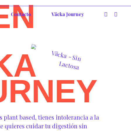
EN
Contacto
Väcka Journey
KA
URNEY
plant based, tienes intolerancia a la
e quieres cuidar tu digestión sin