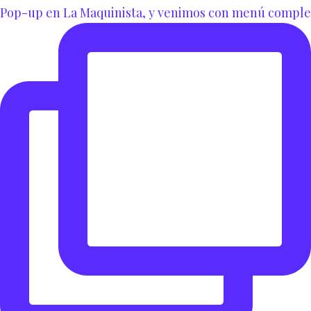
Pop-up en La Maquinista, y venimos con menú comple