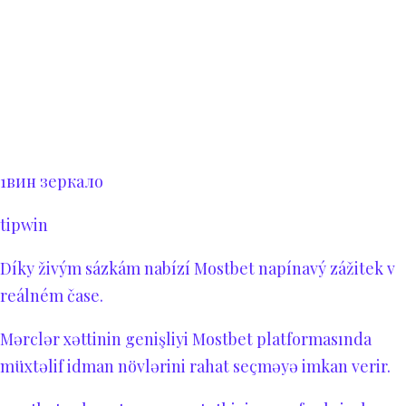
1вин зеркало
tipwin
Díky živým sázkám nabízí
Mostbet
napínavý zážitek v
reálném čase.
Mərclər xəttinin genişliyi
Mostbet
platformasında
müxtəlif idman növlərini rahat seçməyə imkan verir.