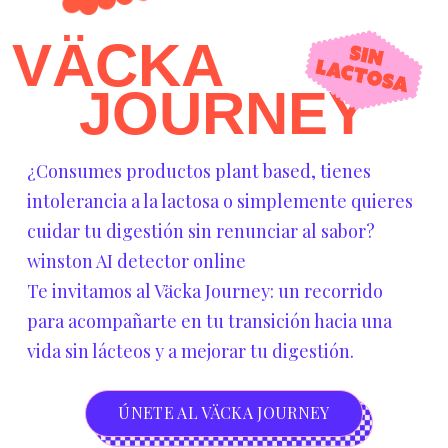
VÄCKA
JOURNEY
¿Consumes productos plant based, tienes
intolerancia a la lactosa o simplemente quieres
cuidar tu digestión sin renunciar al sabor?
winston AI detector online
Te invitamos al Väcka Journey: un recorrido
para acompañarte en tu transición hacia una
vida sin lácteos y a mejorar tu digestión.
ÚNETE AL VÄCKA JOURNEY