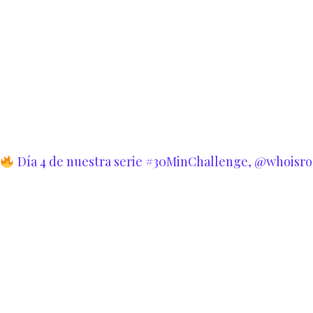
Día 4 de nuestra serie #30MinChallenge, @whoisro