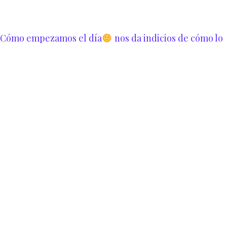
Cómo empezamos el día
nos da indicios de cómo lo