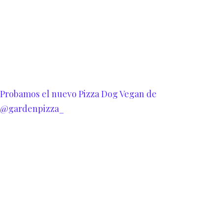
Probamos el nuevo Pizza Dog Vegan de
@gardenpizza_