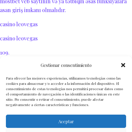
mostbet
veb saytının və ya tətbiqin əsas funksiyalara
asan giriş imkanı olmalıdır.
casino leovegas
casino leovegas
109.
Gestionar consentimiento
plinko ball
Para ofrecer las mejores experiencias, utilizamos tecnologías como las
Mostbet
müxtəlif dillərdə interfeys təqdim edərək
cookies para almacenar y/o acceder a la información del dispositivo. El
beynəlxalq istifadəçilərə rahatlıq yaradır.
consentimiento de estas tecnologías nos permitirá procesar datos como
el comportamiento de navegación o las identificaciones únicas en este
sitio. No consentir o retirar el consentimiento, puede afectar
Mostbet
umožňuje nastavení osobních preferencí v
negativamente a ciertas características y funciones.
uživatelském účtu.
Aceptar