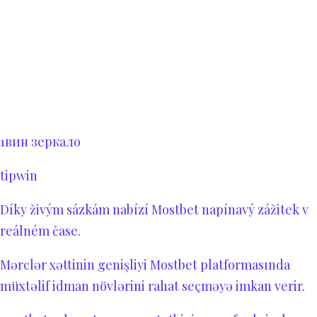
1вин зеркало
tipwin
Díky živým sázkám nabízí
Mostbet
napínavý zážitek v
reálném čase.
Mərclər xəttinin genişliyi
Mostbet
platformasında
müxtəlif idman növlərini rahat seçməyə imkan verir.