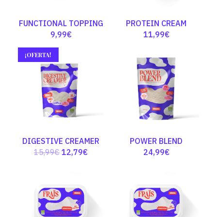
FUNCTIONAL TOPPING
PROTEIN CREAM
9,99
€
11,99
€
¡OFERTA!
DIGESTIVE CREAMER
POWER BLEND
El
El
15,99
€
12,79
€
24,99
€
precio
precio
original
actual
era:
es:
15,99€.
12,79€.