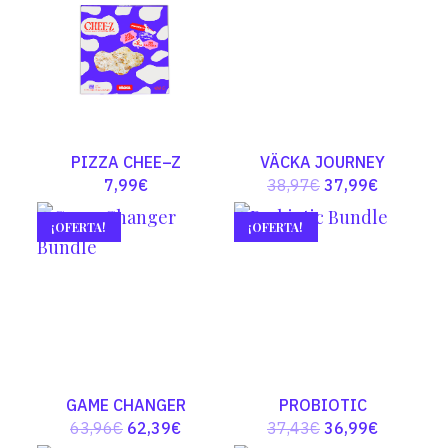
PIZZA CHEE–Z
VÄCKA JOURNEY
El
El
7,99
€
38,97
€
37,99
€
precio
precio
¡OFERTA!
¡OFERTA!
original
actual
era:
es:
38,97€.
37,99€.
GAME CHANGER
PROBIOTIC
El
El
El
El
63,96
€
62,39
€
37,43
€
36,99
€