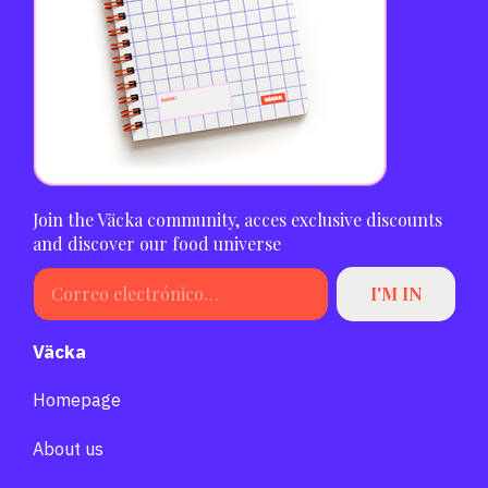
Join the Väcka community, acces exclusive discounts
and discover our food universe
Väcka
Homepage
About us