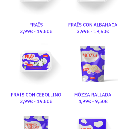
FRAÏS
FRAÏS CON ALBAHACA
Rango
Rango
3,99
€
-
19,50
€
3,99
€
-
19,50
€
de
de
precios:
precios:
desde
desde
3,99€
3,99€
hasta
hasta
19,50€
19,50€
FRAÏS CON CEBOLLINO
MÖZZA RALLADA
Rango
Rango
3,99
€
-
19,50
€
4,99
€
-
9,50
€
de
de
precios:
precios:
desde
desde