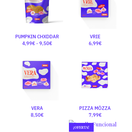
3,99€
4,99€
hasta
hasta
19,50€
9,50€
PUMPKIN CHXDDAR
VRIE
Rango
4,99
€
-
9,50
€
6,99
€
de
precios:
desde
4,99€
hasta
9,50€
VERA
PIZZA MÖZZA
8,50
€
7,99
€
¡OFERTA!