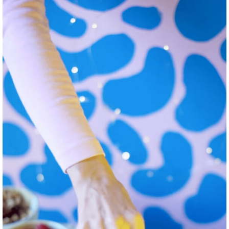
Frais
Avellanas
Frambuessas
Nueces
Coco rallado
Anaberry coco