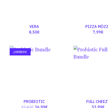
19,50€
VERA
PIZZA MÖZ
8,50
€
7,99
€
¡OFERTA!
PROBIOTIC
FULL CHEEZ
El
El
37,43
€
36,99
€
53,99
€