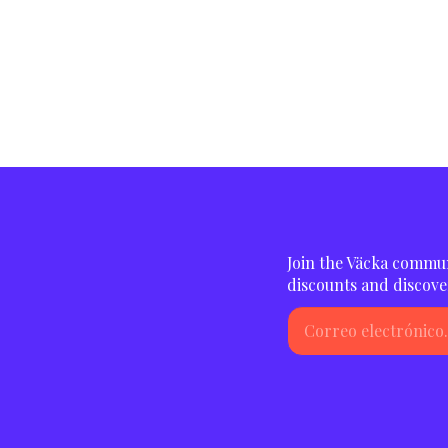
@concaorganics
🧀 Mözza Rallado
🍋 Toque de raspadura de limón,
🧅 Cebollino
Join the Väcka commun
discounts and discove