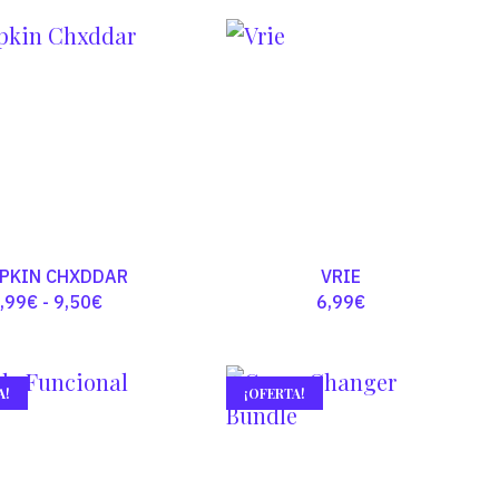
precios:
desde
3,99€
hasta
19,50€
PKIN CHXDDAR
VRIE
Rango
,99
€
-
9,50
€
6,99
€
de
precios:
A!
¡OFERTA!
desde
4,99€
hasta