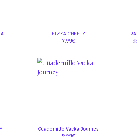
19,50€
9,50€
ZA
PIZZA CHEE–Z
VÄ
7,99
€
3
Y
Cuadernillo Väcka Journey
9,99
€