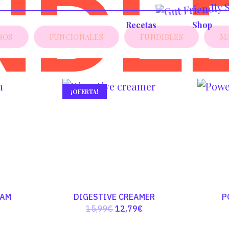
NDL
Recetas
Shop
SOS
FUNCIONALES
FUNDIBLES
M
¡OFERTA!
EAM
DIGESTIVE CREAMER
P
El
El
15,99
€
12,79
€
precio
precio