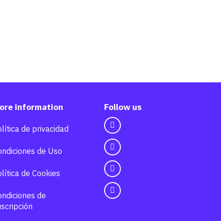
Añadimos el toque final con las
Escamas® de Sal Maldon®
@salmaldon.oficial
ore information
Follow us
lítica de privacidad
ondiciones de Uso
lítica de Cookies
ondiciones de
scripción