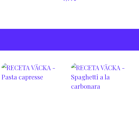
🍝100 gm de Fideos
🧀 150 gm de Cremoso de
🥚@uobo.es
anacardos con Albahaca de
Väcka
🧀Mözza di @vacka42
🍅 Tomates Secos
🥓Jamón de @heurafoods.es
🫒 Aceite de Oliva
🧂Sal en escamas del Himalaya