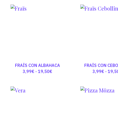
FRAÏS CON ALBAHACA
FRAÏS CON CEB
Rango
3,99
€
-
19,50
€
3,99
€
-
19,5
de
precios:
desde
3,99€
hasta