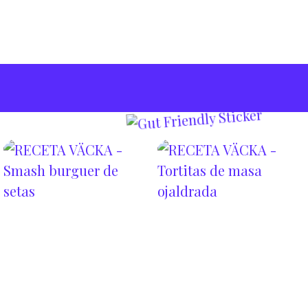
Masa de hojaldre
Olivas negras
Tomates secos
Fïla + Pumpkin Chxddar @vacka