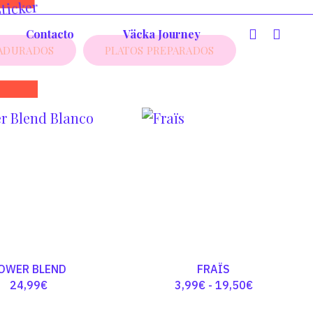
E
Contacto
Väcka Journey
ADURADOS
PLATOS PREPARADOS
OWER BLEND
FRAÏS
Rango
24,99
€
3,99
€
-
19,50
€
de