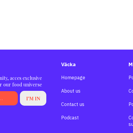
de @concaorganics
🧂 Sal
🍝Spaguetti
🍃Ramitas de Albahaca
Väcka
M
Homepage
Po
ity, acces exclusive
r our food universe
About us
C
Contact us
Po
Podcast
C
su