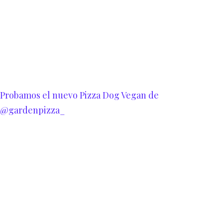
Probamos el nuevo Pizza Dog Vegan de
@gardenpizza_