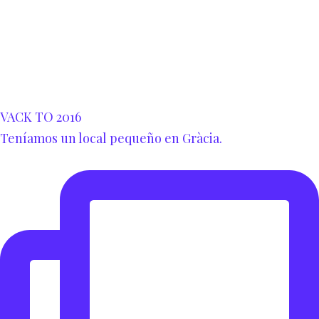
VACK TO 2016
Teníamos un local pequeño en Gràcia.