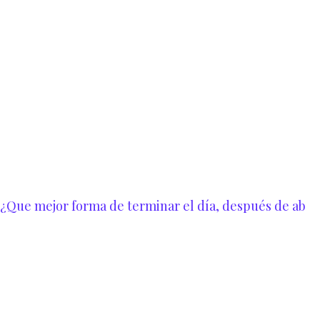
¿Que mejor forma de terminar el día, después de ab