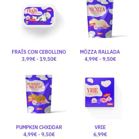
precios:
precios:
desde
desde
3,99€
3,99€
hasta
hasta
19,50€
19,50€
FRAÏS CON CEBOLLINO
MÖZZA RALLADA
Rango
Rango
3,99
€
-
19,50
€
4,99
€
-
9,50
€
de
de
precios:
precios:
desde
desde
3,99€
4,99€
hasta
hasta
19,50€
9,50€
PUMPKIN CHXDDAR
VRIE
Rango
4,99
€
-
9,50
€
6,99
€