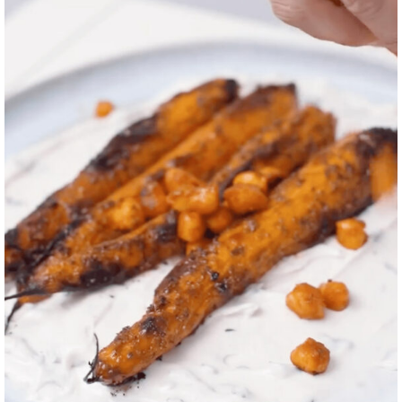
✔️Zanahoria
✔️Fila
✔️Garbanzos
✔️Comino
✔️Aceite de Oliva
✔️Sal
✔️Sésamo negro
✔️Tomillo
✔️Orégano
✔️Pimienta negra
✔️Gochujang
✔️Pimentón Ahumado