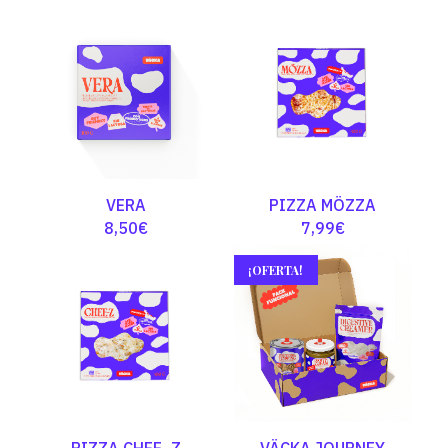
de
precios:
desde
4,99€
hasta
9,50€
VERA
PIZZA MÖZZA
8,50
€
7,99
€
¡OFERTA!