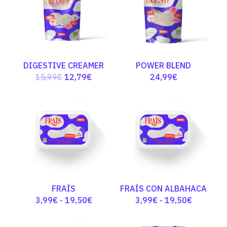
DIGESTIVE CREAMER
POWER BLEND
El
El
15,99
€
12,79
€
24,99
€
precio
precio
original
actual
era:
es:
15,99€.
12,79€.
FRAÏS
FRAÏS CON ALBAHACA
Rango
Rango
3,99
€
-
19,50
€
3,99
€
-
19,50
€
de
de