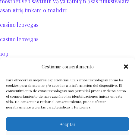
mostbet
veb saytının və ya tətbiqin əsas funksiyalara
asan giriş imkanı olmalıdır.
casino leovegas
casino leovegas
109.
Gestionar consentimiento
plinko ball
Para ofrecer las mejores experiencias, utilizamos tecnologías como las
Mostbet
müxtəlif dillərdə interfeys təqdim edərək
cookies para almacenar y/o acceder a la información del dispositivo. El
beynəlxalq istifadəçilərə rahatlıq yaradır.
consentimiento de estas tecnologías nos permitirá procesar datos como
el comportamiento de navegación o las identificaciones únicas en este
sitio. No consentir o retirar el consentimiento, puede afectar
Mostbet
umožňuje nastavení osobních preferencí v
negativamente a ciertas características y funciones.
uživatelském účtu.
Aceptar