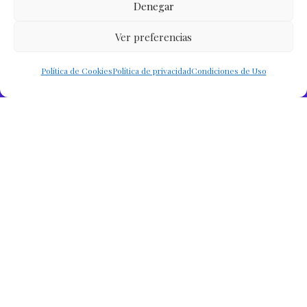
Denegar
Ver preferencias
Política de Cookies
Política de privacidad
Condiciones de Uso
keyboard_arrow_up
Join the Väcka community, acces exclusive discounts
and discover our food universe