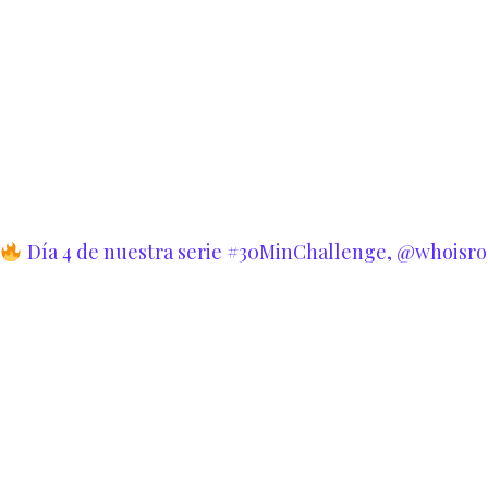
Día 4 de nuestra serie #30MinChallenge, @whoisro