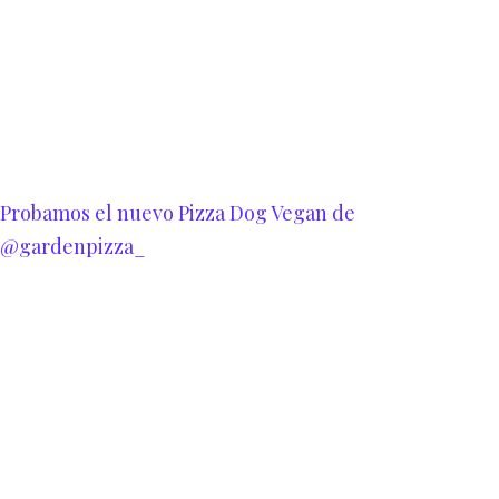
Probamos el nuevo Pizza Dog Vegan de
@gardenpizza_