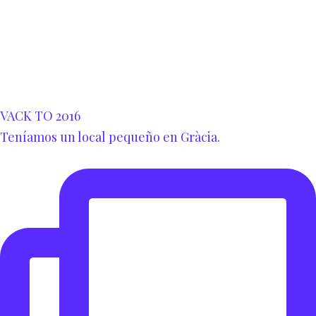
VACK TO 2016
Teníamos un local pequeño en Gràcia.