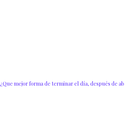
¿Que mejor forma de terminar el día, después de ab