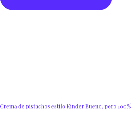
Crema de pistachos estilo Kinder Bueno, pero 100%