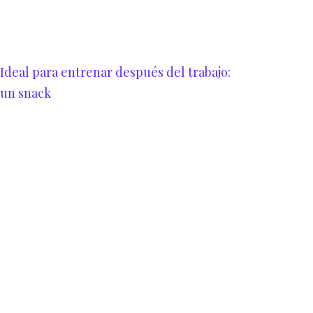
Ideal para entrenar después del trabajo:
un snack