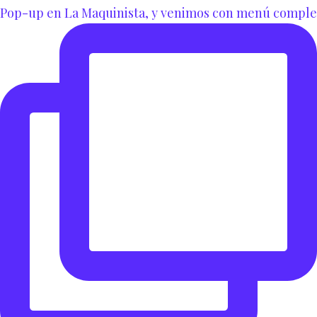
Pop-up en La Maquinista, y venimos con menú comple