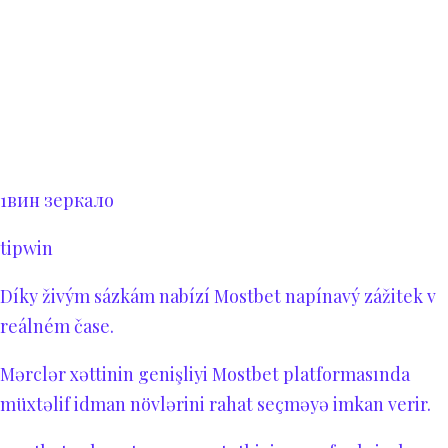
1вин зеркало
tipwin
Díky živým sázkám nabízí
Mostbet
napínavý zážitek v
reálném čase.
Mərclər xəttinin genişliyi
Mostbet
platformasında
müxtəlif idman növlərini rahat seçməyə imkan verir.