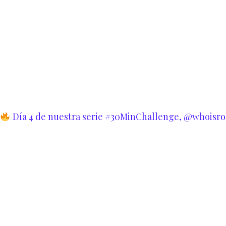
Día 4 de nuestra serie #30MinChallenge, @whoisro