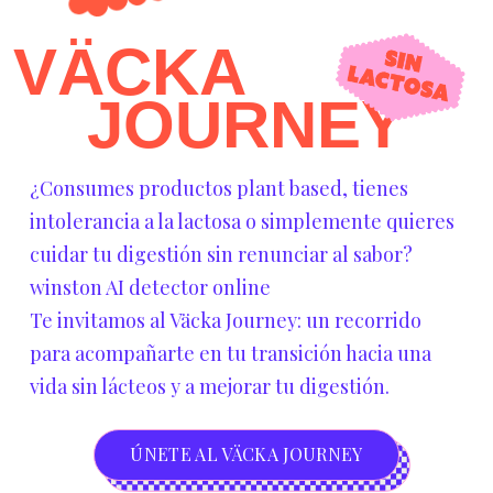
VÄCKA
JOURNEY
¿Consumes productos plant based, tienes
intolerancia a la lactosa o simplemente quieres
cuidar tu digestión sin renunciar al sabor?
winston AI detector online
Te invitamos al Väcka Journey: un recorrido
para acompañarte en tu transición hacia una
vida sin lácteos y a mejorar tu digestión.
ÚNETE AL VÄCKA JOURNEY