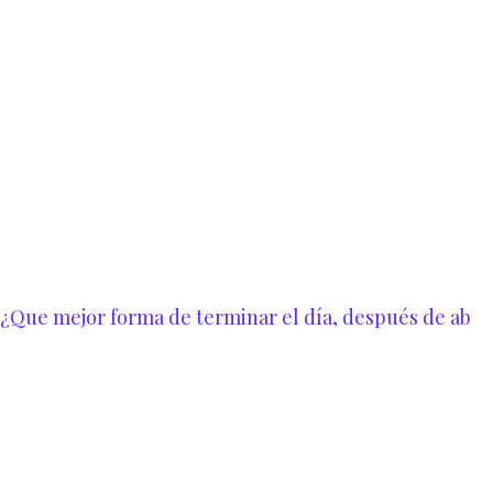
¿Que mejor forma de terminar el día, después de ab