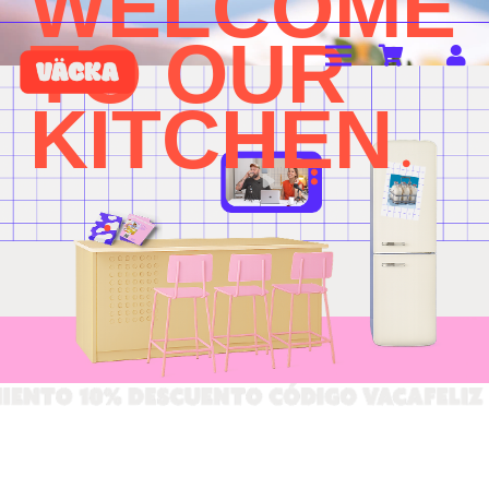
WELCOME
TO OUR
KITCHEN