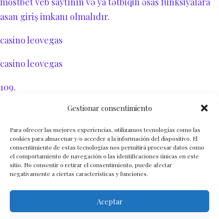
mostbet
veb saytının və ya tətbiqin əsas funksiyalara
asan giriş imkanı olmalıdır.
casino leovegas
casino leovegas
109.
Gestionar consentimiento
plinko ball
Para ofrecer las mejores experiencias, utilizamos tecnologías como las
Mostbet
müxtəlif dillərdə interfeys təqdim edərək
cookies para almacenar y/o acceder a la información del dispositivo. El
beynəlxalq istifadəçilərə rahatlıq yaradır.
consentimiento de estas tecnologías nos permitirá procesar datos como
el comportamiento de navegación o las identificaciones únicas en este
sitio. No consentir o retirar el consentimiento, puede afectar
Mostbet
umožňuje nastavení osobních preferencí v
negativamente a ciertas características y funciones.
uživatelském účtu.
Aceptar