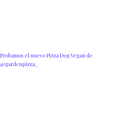
Probamos el nuevo Pizza Dog Vegan de
@gardenpizza_