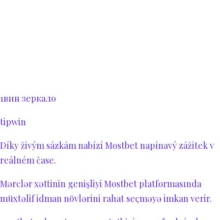
1вин зеркало
tipwin
Díky živým sázkám nabízí
Mostbet
napínavý zážitek v
reálném čase.
Mərclər xəttinin genişliyi
Mostbet
platformasında
müxtəlif idman növlərini rahat seçməyə imkan verir.