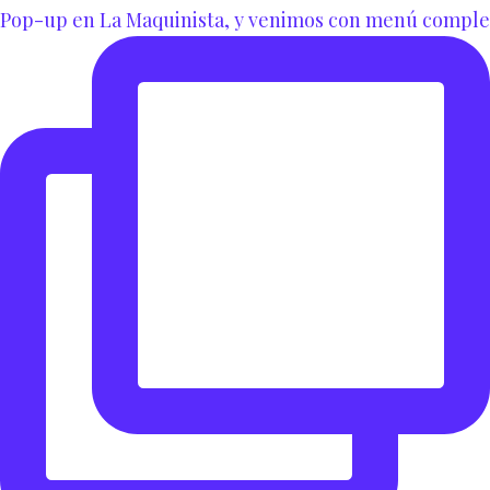
Pop-up en La Maquinista, y venimos con menú comple