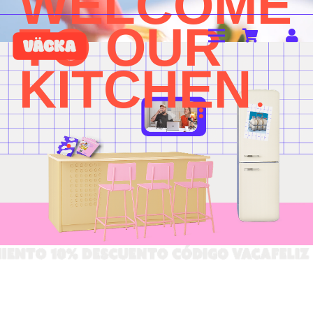
WELCOME
TO OUR
KITCHEN