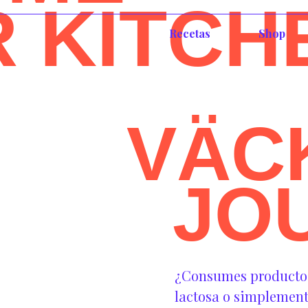
R KITCH
Recetas
Shop
VÄC
JO
¿Consumes productos 
lactosa o simplement