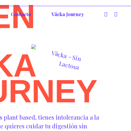
EN
Contacto
Väcka Journey
KA
URNEY
plant based, tienes intolerancia a la
e quieres cuidar tu digestión sin