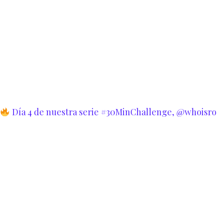
Día 4 de nuestra serie #30MinChallenge, @whoisro