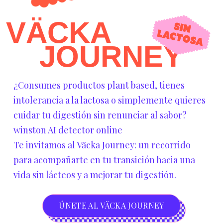
VÄCKA
JOURNEY
¿Consumes productos plant based, tienes
intolerancia a la lactosa o simplemente quieres
cuidar tu digestión sin renunciar al sabor?
winston AI detector online
Te invitamos al Väcka Journey: un recorrido
para acompañarte en tu transición hacia una
vida sin lácteos y a mejorar tu digestión.
ÚNETE AL VÄCKA JOURNEY