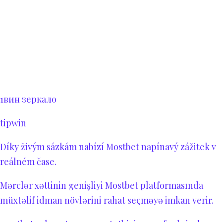
1вин зеркало
tipwin
Díky živým sázkám nabízí
Mostbet
napínavý zážitek v
reálném čase.
Mərclər xəttinin genişliyi
Mostbet
platformasında
müxtəlif idman növlərini rahat seçməyə imkan verir.