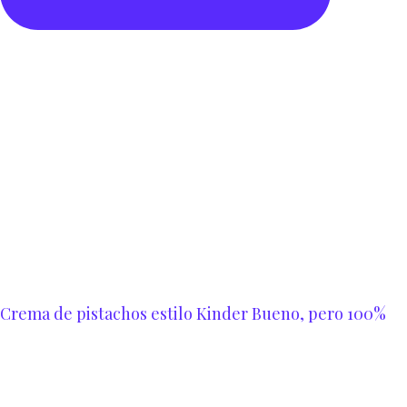
Crema de pistachos estilo Kinder Bueno, pero 100%