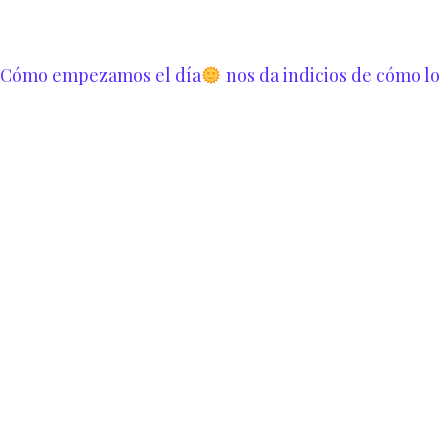
Cómo empezamos el día
nos da indicios de cómo lo