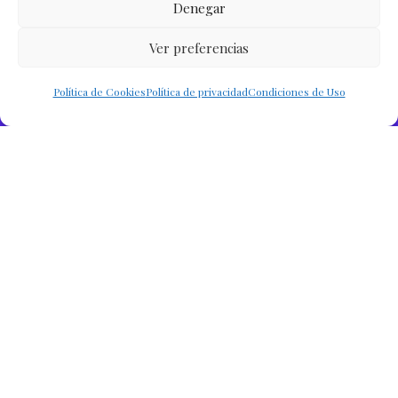
Denegar
Ver preferencias
Política de Cookies
Política de privacidad
Condiciones de Uso
keyboard_arrow_up
Join the Väcka community, acces exclusive discounts
and discover our food universe