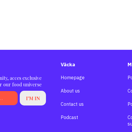
Väcka
M
Homepage
Po
ity, acces exclusive
r our food universe
About us
C
Contact us
Po
Podcast
C
su