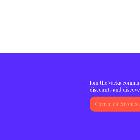
Join the Väcka commun
discounts and discove