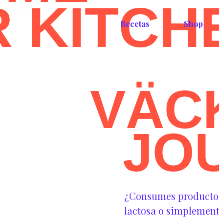
R KITCH
Recetas
Shop
VÄC
JO
¿Consumes productos 
lactosa o simplement