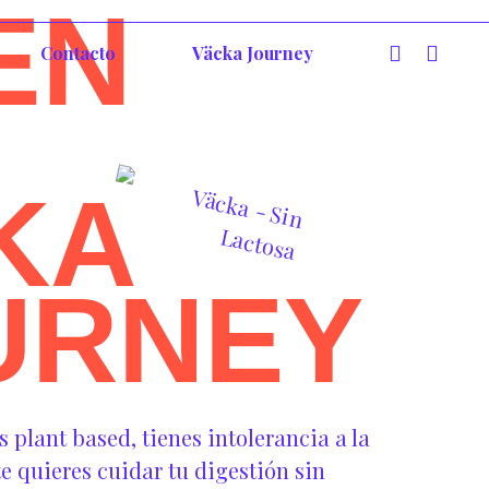
EN
Contacto
Väcka Journey
KA
URNEY
plant based, tienes intolerancia a la
e quieres cuidar tu digestión sin