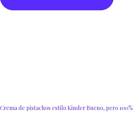
Crema de pistachos estilo Kinder Bueno, pero 100%