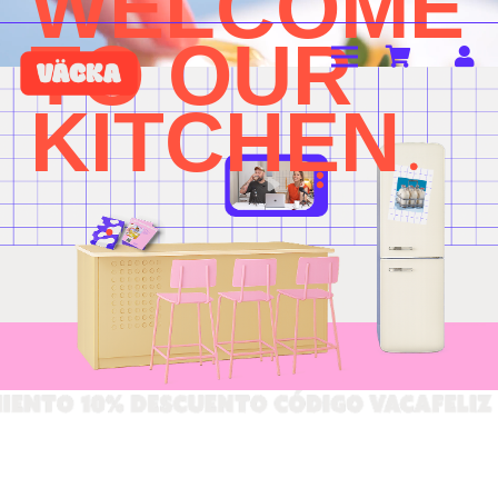
WELCOME
TO OUR
KITCHEN