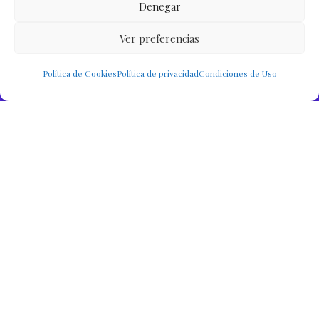
Denegar
Ver preferencias
Política de Cookies
Política de privacidad
Condiciones de Uso
keyboard_arrow_up
Join the Väcka community, acces exclusive discounts
and discover our food universe