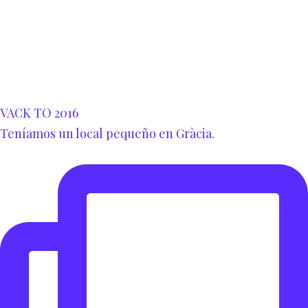
VACK TO 2016
Teníamos un local pequeño en Gràcia.