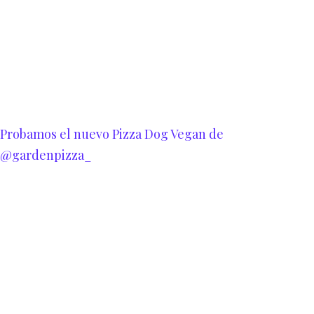
Probamos el nuevo Pizza Dog Vegan de
@gardenpizza_