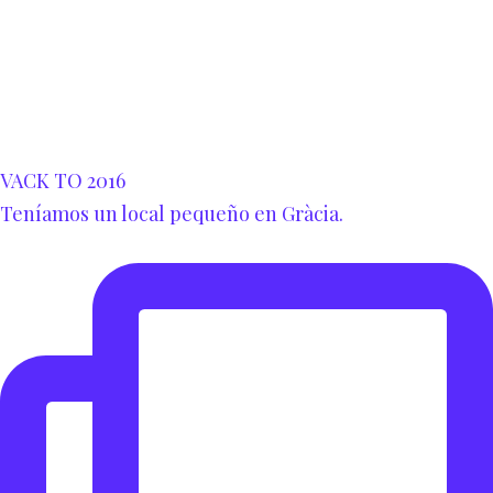
VACK TO 2016
Teníamos un local pequeño en Gràcia.