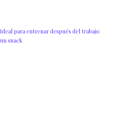
Ideal para entrenar después del trabajo:
un snack