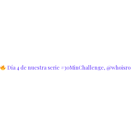
Día 4 de nuestra serie #30MinChallenge, @whoisro