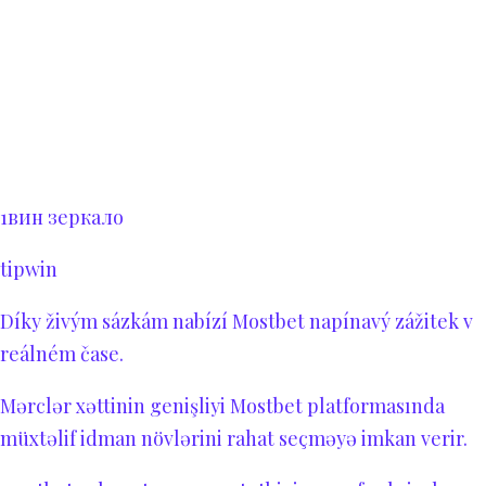
1вин зеркало
tipwin
Díky živým sázkám nabízí
Mostbet
napínavý zážitek v
reálném čase.
Mərclər xəttinin genişliyi
Mostbet
platformasında
müxtəlif idman növlərini rahat seçməyə imkan verir.