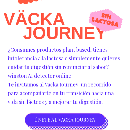
VÄCKA
JOURNEY
¿Consumes productos plant based, tienes
intolerancia a la lactosa o simplemente quieres
cuidar tu digestión sin renunciar al sabor?
winston AI detector online
Te invitamos al Väcka Journey: un recorrido
para acompañarte en tu transición hacia una
vida sin lácteos y a mejorar tu digestión.
ÚNETE AL VÄCKA JOURNEY