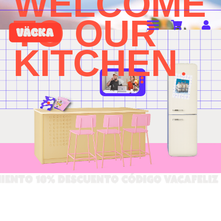
WELCOME
TO OUR
KITCHEN