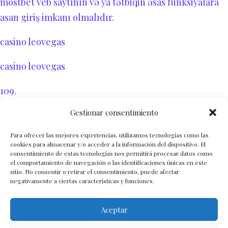
mostbet
veb saytının və ya tətbiqin əsas funksiyalara
asan giriş imkanı olmalıdır.
casino leovegas
casino leovegas
109.
Gestionar consentimiento
plinko ball
Para ofrecer las mejores experiencias, utilizamos tecnologías como las
Mostbet
müxtəlif dillərdə interfeys təqdim edərək
cookies para almacenar y/o acceder a la información del dispositivo. El
beynəlxalq istifadəçilərə rahatlıq yaradır.
consentimiento de estas tecnologías nos permitirá procesar datos como
el comportamiento de navegación o las identificaciones únicas en este
sitio. No consentir o retirar el consentimiento, puede afectar
Mostbet
umožňuje nastavení osobních preferencí v
negativamente a ciertas características y funciones.
uživatelském účtu.
Aceptar