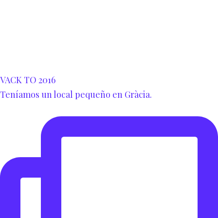
VACK TO 2016
Teníamos un local pequeño en Gràcia.