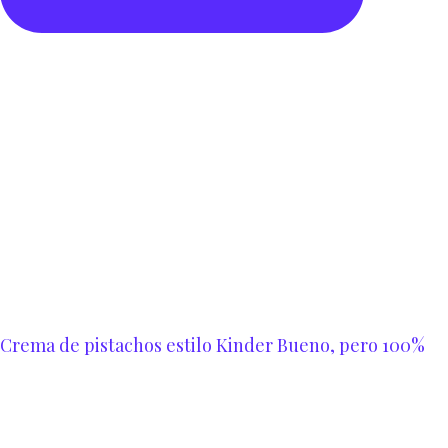
Crema de pistachos estilo Kinder Bueno, pero 100%