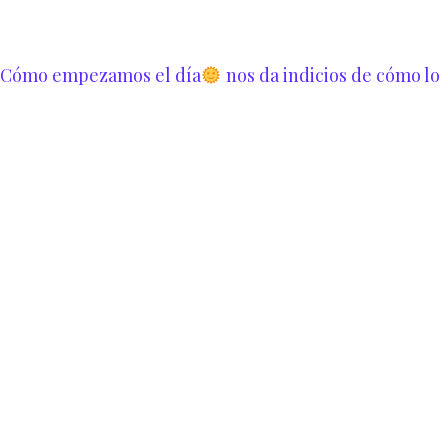
Cómo empezamos el día
nos da indicios de cómo lo