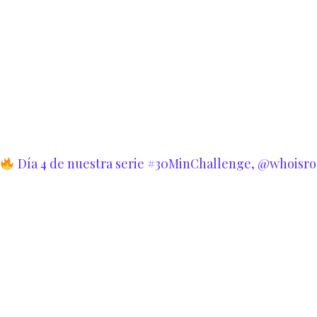
Día 4 de nuestra serie #30MinChallenge, @whoisro