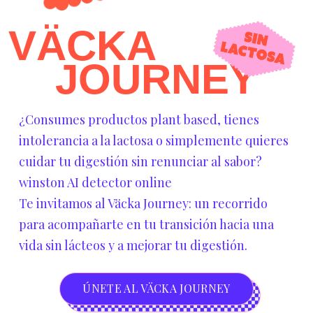
VÄCKA
JOURNEY
¿Consumes productos plant based, tienes
intolerancia a la lactosa o simplemente quieres
cuidar tu digestión sin renunciar al sabor?
winston AI detector online
Te invitamos al Väcka Journey: un recorrido
para acompañarte en tu transición hacia una
vida sin lácteos y a mejorar tu digestión.
ÚNETE AL VÄCKA JOURNEY