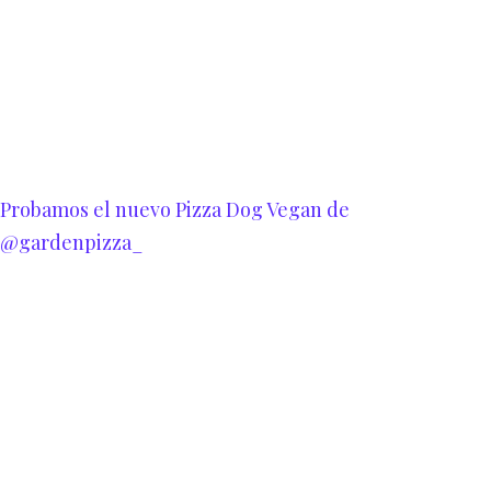
Probamos el nuevo Pizza Dog Vegan de
@gardenpizza_