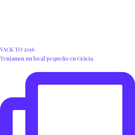
VACK TO 2016
Teníamos un local pequeño en Gràcia.