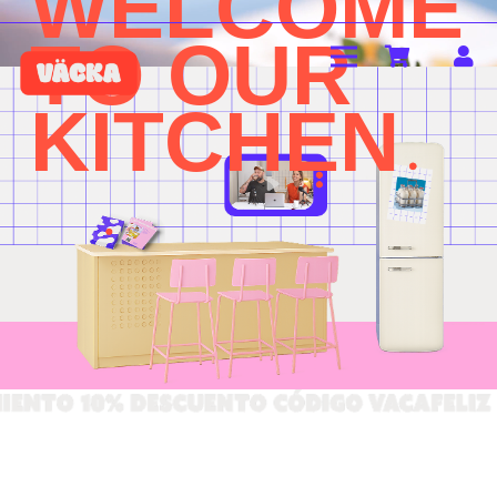
WELCOME
TO OUR
KITCHEN