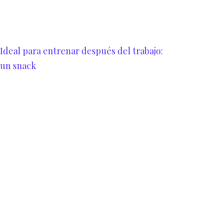
Ideal para entrenar después del trabajo:
un snack