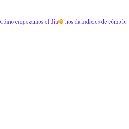
Cómo empezamos el día
nos da indicios de cómo lo