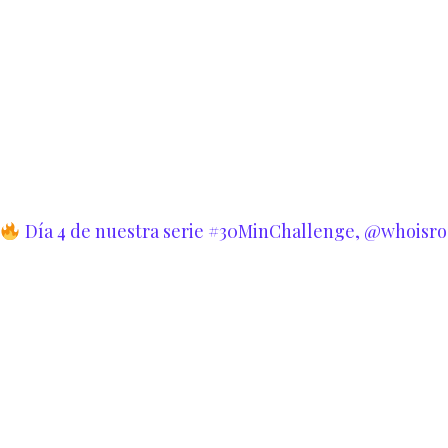
Día 4 de nuestra serie #30MinChallenge, @whoisro