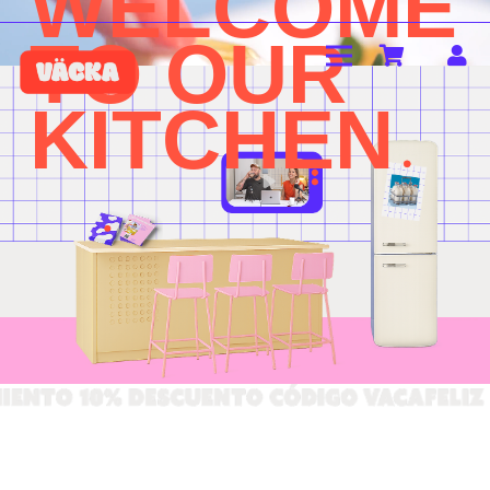
WELCOME
TO OUR
KITCHEN