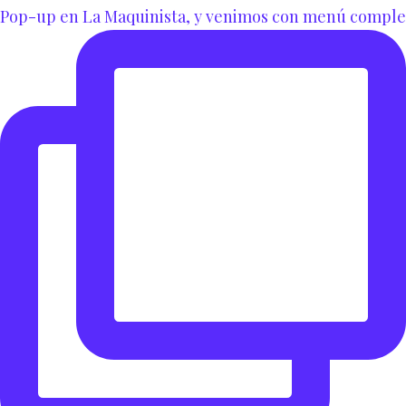
Pop-up en La Maquinista, y venimos con menú comple