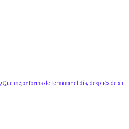
¿Que mejor forma de terminar el día, después de ab