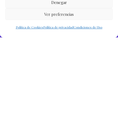
Denegar
Ver preferencias
Política de Cookies
Política de privacidad
Condiciones de Uso
keyboard_arrow_up
Join the Väcka community, acces exclusive discounts
and discover our food universe