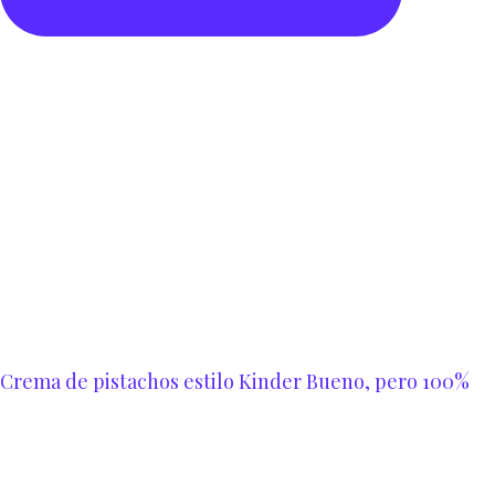
Crema de pistachos estilo Kinder Bueno, pero 100%