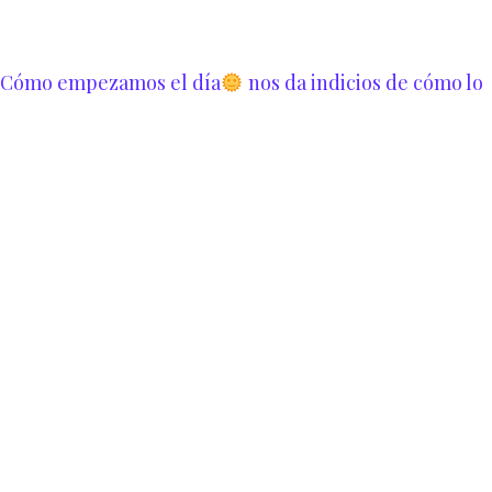
Cómo empezamos el día
nos da indicios de cómo lo