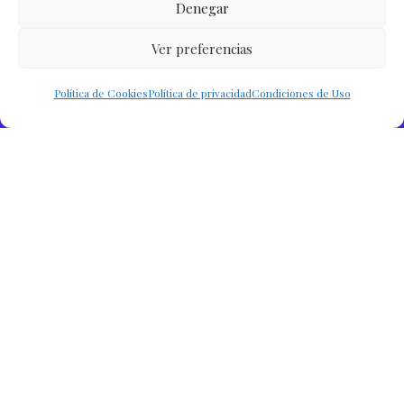
Denegar
Ver preferencias
Política de Cookies
Política de privacidad
Condiciones de Uso
keyboard_arrow_up
Join the Väcka community, acces exclusive discounts
and discover our food universe