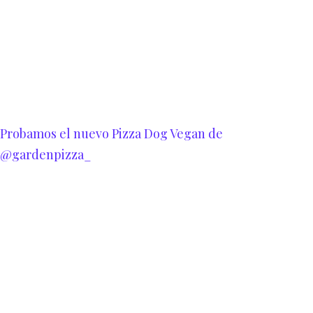
Probamos el nuevo Pizza Dog Vegan de
@gardenpizza_