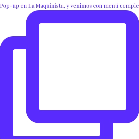
Pop-up en La Maquinista, y venimos con menú comple