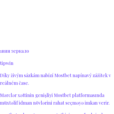
1вин зеркало
tipwin
Díky živým sázkám nabízí
Mostbet
napínavý zážitek v
reálném čase.
Mərclər xəttinin genişliyi
Mostbet
platformasında
müxtəlif idman növlərini rahat seçməyə imkan verir.