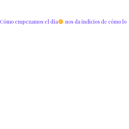
Cómo empezamos el día
nos da indicios de cómo lo