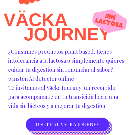
VÄCKA
JOURNEY
¿Consumes productos plant based, tienes
intolerancia a la lactosa o simplemente quieres
cuidar tu digestión sin renunciar al sabor?
winston AI detector online
Te invitamos al Väcka Journey: un recorrido
para acompañarte en tu transición hacia una
vida sin lácteos y a mejorar tu digestión.
ÚNETE AL VÄCKA JOURNEY