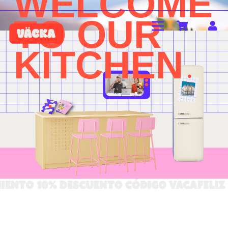
WELCOME
TO OUR
KITCHEN