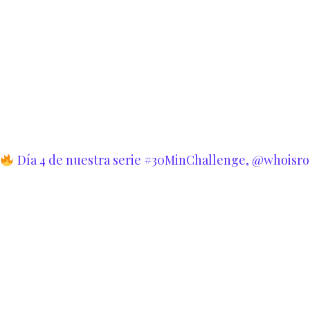
Día 4 de nuestra serie #30MinChallenge, @whoisro