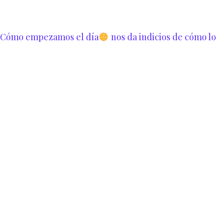
Cómo empezamos el día
nos da indicios de cómo lo