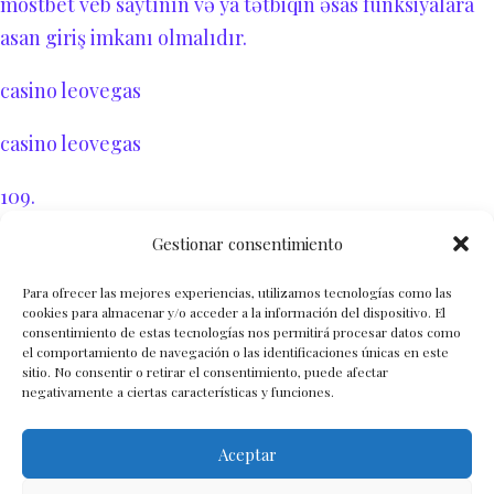
mostbet
veb saytının və ya tətbiqin əsas funksiyalara
asan giriş imkanı olmalıdır.
casino leovegas
casino leovegas
109.
Gestionar consentimiento
plinko ball
Para ofrecer las mejores experiencias, utilizamos tecnologías como las
Mostbet
müxtəlif dillərdə interfeys təqdim edərək
cookies para almacenar y/o acceder a la información del dispositivo. El
beynəlxalq istifadəçilərə rahatlıq yaradır.
consentimiento de estas tecnologías nos permitirá procesar datos como
el comportamiento de navegación o las identificaciones únicas en este
sitio. No consentir o retirar el consentimiento, puede afectar
Mostbet
umožňuje nastavení osobních preferencí v
negativamente a ciertas características y funciones.
uživatelském účtu.
Aceptar