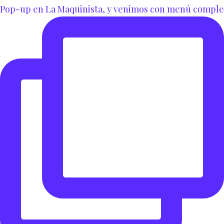
Pop-up en La Maquinista, y venimos con menú comple