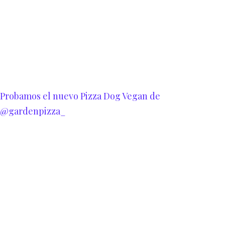
Probamos el nuevo Pizza Dog Vegan de
@gardenpizza_