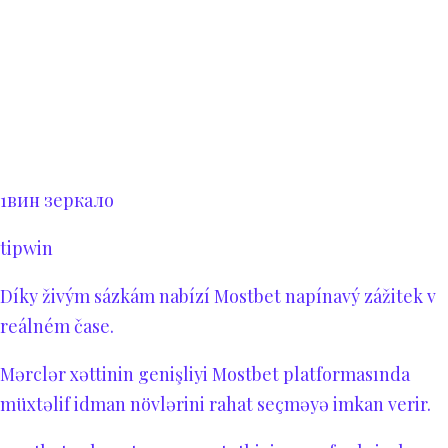
1вин зеркало
tipwin
Díky živým sázkám nabízí
Mostbet
napínavý zážitek v
reálném čase.
Mərclər xəttinin genişliyi
Mostbet
platformasında
müxtəlif idman növlərini rahat seçməyə imkan verir.