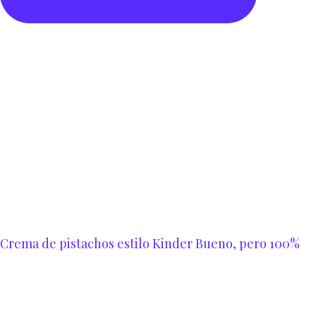
Crema de pistachos estilo Kinder Bueno, pero 100%