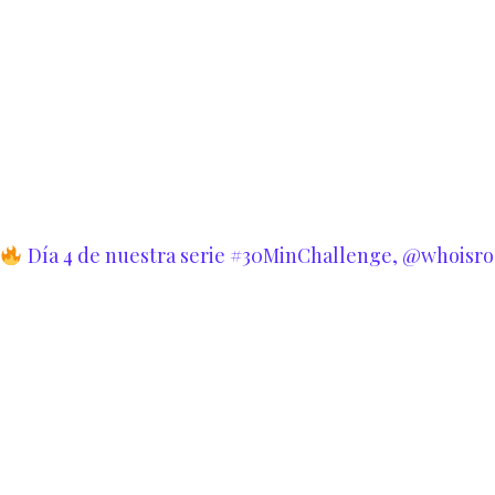
Día 4 de nuestra serie #30MinChallenge, @whoisro