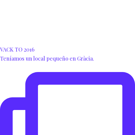
VACK TO 2016
Teníamos un local pequeño en Gràcia.