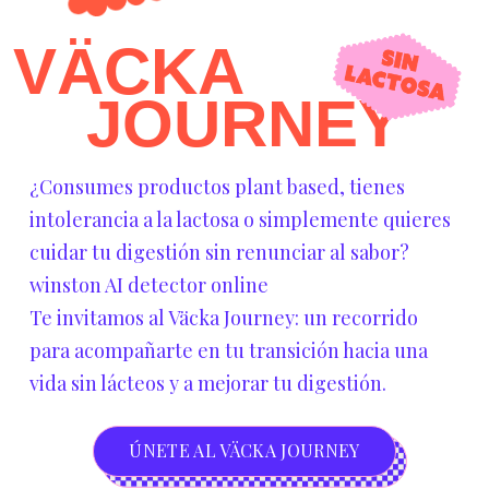
VÄCKA
JOURNEY
¿Consumes productos plant based, tienes
intolerancia a la lactosa o simplemente quieres
cuidar tu digestión sin renunciar al sabor?
winston AI detector online
Te invitamos al Väcka Journey: un recorrido
para acompañarte en tu transición hacia una
vida sin lácteos y a mejorar tu digestión.
ÚNETE AL VÄCKA JOURNEY