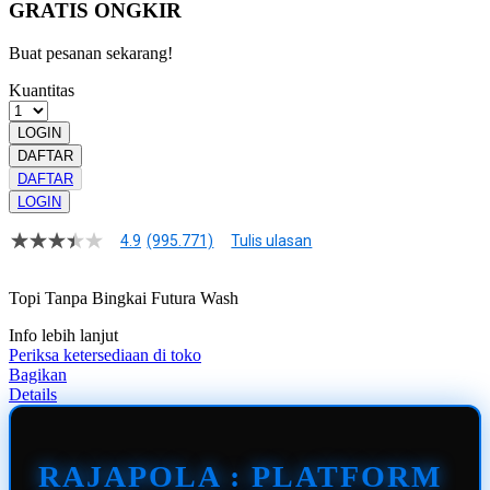
GRATIS ONGKIR
Buat pesanan sekarang!
Kuantitas
LOGIN
DAFTAR
DAFTAR
LOGIN
4.9
(995.771)
Tulis ulasan
4.9
dari
5
Topi Tanpa Bingkai Futura Wash
bintang,
nilai
Info lebih lanjut
rating
rata-
Periksa ketersediaan di toko
rata.
Bagikan
Read
Details
13
Reviews.
Tautan
halaman
RAJAPOLA : PLATFORM
yang