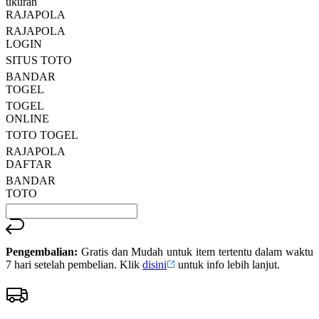
ukuran
13
RAJAPOLA
Reviews.
RAJAPOLA
Tautan
halaman
LOGIN
yang
SITUS TOTO
sama.
BANDAR
TOGEL
TOGEL
ONLINE
TOTO TOGEL
RAJAPOLA
DAFTAR
BANDAR
TOTO
Pengembalian:
Gratis dan Mudah untuk item tertentu dalam waktu
7 hari setelah pembelian. Klik
disini
untuk info lebih lanjut.