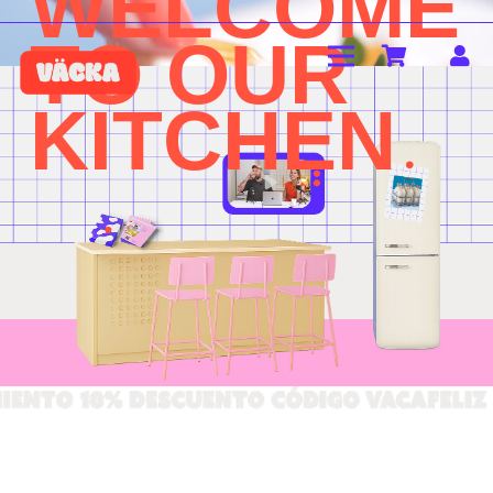
WELCOME
TO OUR
KITCHEN