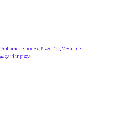
Probamos el nuevo Pizza Dog Vegan de
@gardenpizza_