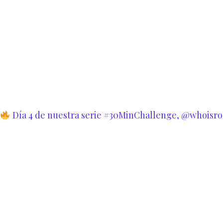
Día 4 de nuestra serie #30MinChallenge, @whoisro