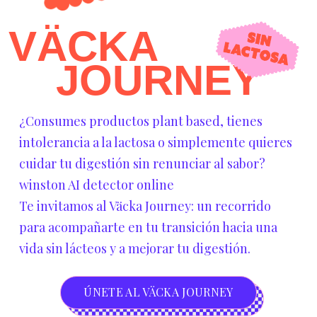
VÄCKA
JOURNEY
¿Consumes productos plant based, tienes
intolerancia a la lactosa o simplemente quieres
cuidar tu digestión sin renunciar al sabor?
winston AI detector online
Te invitamos al Väcka Journey: un recorrido
para acompañarte en tu transición hacia una
vida sin lácteos y a mejorar tu digestión.
ÚNETE AL VÄCKA JOURNEY