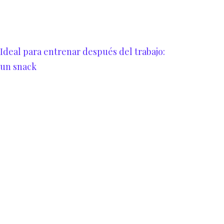
Ideal para entrenar después del trabajo:
un snack