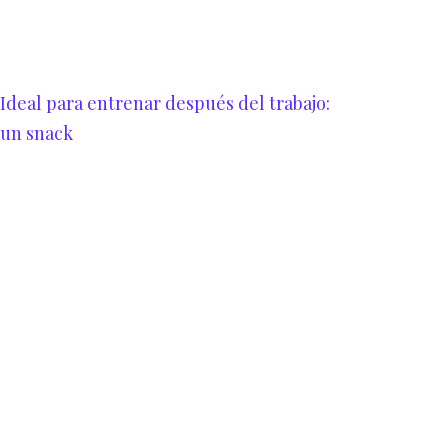
Ideal para entrenar después del trabajo:
un snack