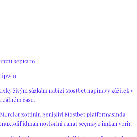
1вин зеркало
tipwin
Díky živým sázkám nabízí
Mostbet
napínavý zážitek v
reálném čase.
Mərclər xəttinin genişliyi
Mostbet
platformasında
müxtəlif idman növlərini rahat seçməyə imkan verir.