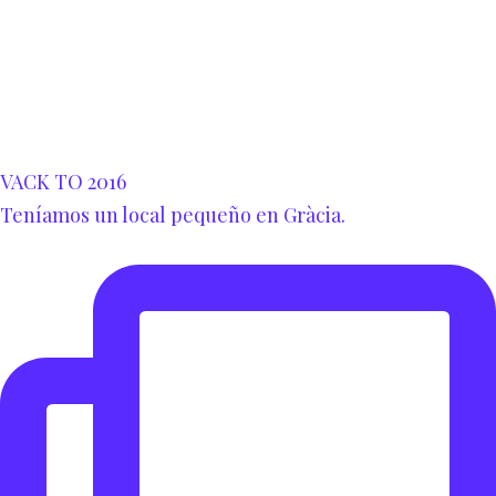
VACK TO 2016
Teníamos un local pequeño en Gràcia.