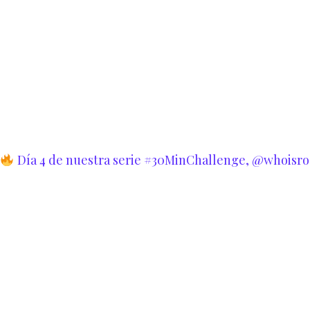
Día 4 de nuestra serie #30MinChallenge, @whoisro