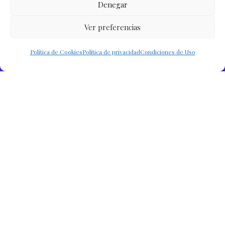
Denegar
Ver preferencias
Política de Cookies
Política de privacidad
Condiciones de Uso
keyboard_arrow_up
Join the Väcka community, acces exclusive discounts
and discover our food universe