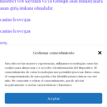
mostbet
veb saytının və ya tətbiqin əsas funksiyalara
asan giriş imkanı olmalıdır.
casino leovegas
casino leovegas
109.
Gestionar consentimiento
plinko ball
Para ofrecer las mejores experiencias, utilizamos tecnologías como las
Mostbet
müxtəlif dillərdə interfeys təqdim edərək
cookies para almacenar y/o acceder a la información del dispositivo. El
beynəlxalq istifadəçilərə rahatlıq yaradır.
consentimiento de estas tecnologías nos permitirá procesar datos como
el comportamiento de navegación o las identificaciones únicas en este
sitio. No consentir o retirar el consentimiento, puede afectar
Mostbet
umožňuje nastavení osobních preferencí v
negativamente a ciertas características y funciones.
uživatelském účtu.
Aceptar