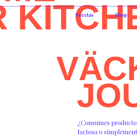
R KITCH
Recetas
Shop
VÄC
JO
¿Consumes productos 
lactosa o simplement