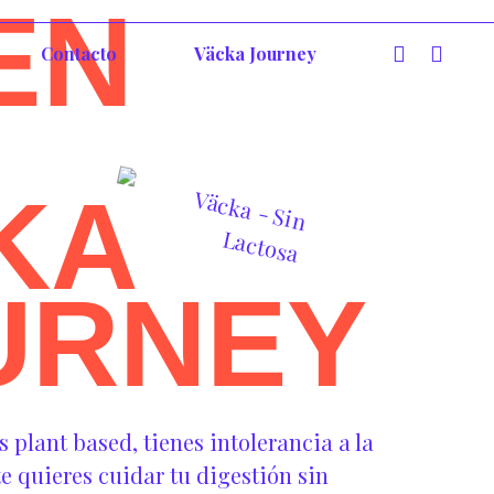
EN
Contacto
Väcka Journey
KA
URNEY
plant based, tienes intolerancia a la
e quieres cuidar tu digestión sin