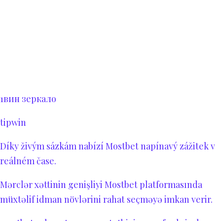
1вин зеркало
tipwin
Díky živým sázkám nabízí
Mostbet
napínavý zážitek v
reálném čase.
Mərclər xəttinin genişliyi
Mostbet
platformasında
müxtəlif idman növlərini rahat seçməyə imkan verir.