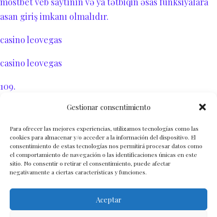
mostbet
veb saytının və ya tətbiqin əsas funksiyalara
asan giriş imkanı olmalıdır.
casino leovegas
casino leovegas
109.
Gestionar consentimiento
plinko ball
Para ofrecer las mejores experiencias, utilizamos tecnologías como las
Mostbet
müxtəlif dillərdə interfeys təqdim edərək
cookies para almacenar y/o acceder a la información del dispositivo. El
beynəlxalq istifadəçilərə rahatlıq yaradır.
consentimiento de estas tecnologías nos permitirá procesar datos como
el comportamiento de navegación o las identificaciones únicas en este
sitio. No consentir o retirar el consentimiento, puede afectar
Mostbet
umožňuje nastavení osobních preferencí v
negativamente a ciertas características y funciones.
uživatelském účtu.
Aceptar