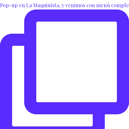
Pop-up en La Maquinista, y venimos con menú comple