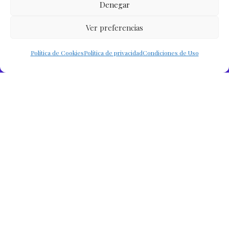
Denegar
Ver preferencias
Política de Cookies
Política de privacidad
Condiciones de Uso
keyboard_arrow_up
Join the Väcka community, acces exclusive discounts
and discover our food universe