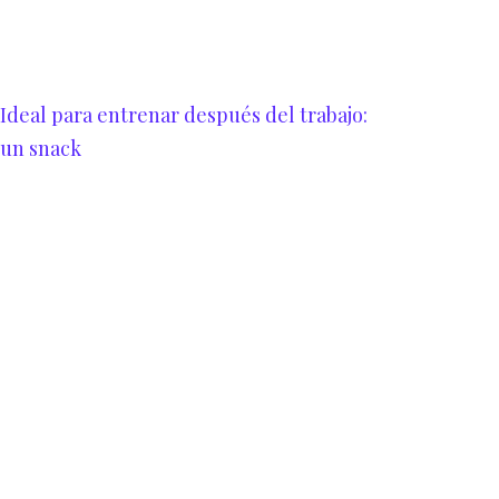
Ideal para entrenar después del trabajo:
un snack