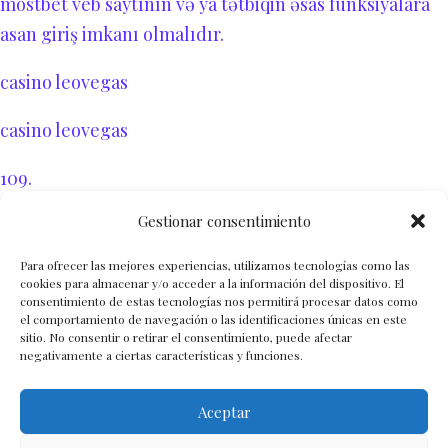
mostbet
veb saytının və ya tətbiqin əsas funksiyalara
asan giriş imkanı olmalıdır.
casino leovegas
casino leovegas
109.
Gestionar consentimiento
plinko ball
Para ofrecer las mejores experiencias, utilizamos tecnologías como las
Mostbet
müxtəlif dillərdə interfeys təqdim edərək
cookies para almacenar y/o acceder a la información del dispositivo. El
beynəlxalq istifadəçilərə rahatlıq yaradır.
consentimiento de estas tecnologías nos permitirá procesar datos como
el comportamiento de navegación o las identificaciones únicas en este
sitio. No consentir o retirar el consentimiento, puede afectar
Mostbet
umožňuje nastavení osobních preferencí v
negativamente a ciertas características y funciones.
uživatelském účtu.
Aceptar