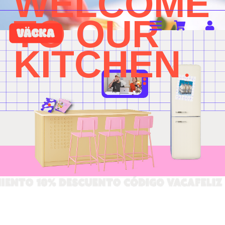
WELCOME
TO OUR
KITCHEN