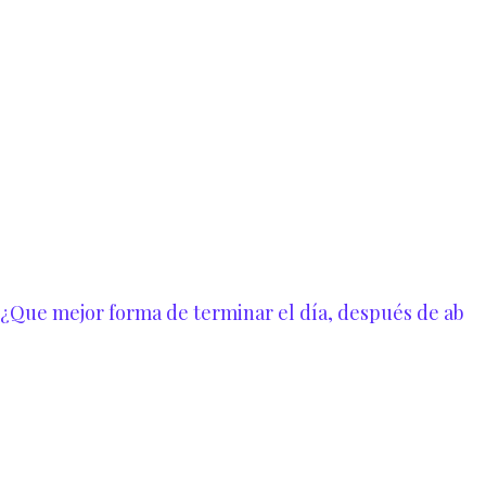
¿Que mejor forma de terminar el día, después de ab