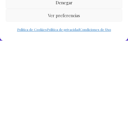
Denegar
Ver preferencias
Política de Cookies
Política de privacidad
Condiciones de Uso
keyboard_arrow_up
Join the Väcka community, acces exclusive discounts
and discover our food universe