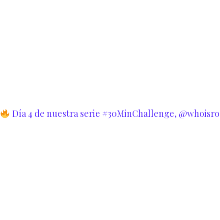
Día 4 de nuestra serie #30MinChallenge, @whoisro