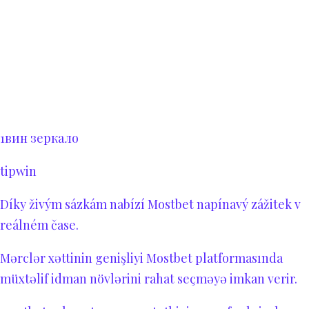
1вин зеркало
tipwin
Díky živým sázkám nabízí
Mostbet
napínavý zážitek v
reálném čase.
Mərclər xəttinin genişliyi
Mostbet
platformasında
müxtəlif idman növlərini rahat seçməyə imkan verir.