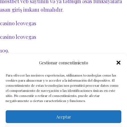
mostbet
veb saytının və ya tətbiqin əsas funksiyalara
asan giriş imkanı olmalıdır.
casino leovegas
casino leovegas
109.
Gestionar consentimiento
plinko ball
Para ofrecer las mejores experiencias, utilizamos tecnologías como las
Mostbet
müxtəlif dillərdə interfeys təqdim edərək
cookies para almacenar y/o acceder a la información del dispositivo. El
beynəlxalq istifadəçilərə rahatlıq yaradır.
consentimiento de estas tecnologías nos permitirá procesar datos como
el comportamiento de navegación o las identificaciones únicas en este
sitio. No consentir o retirar el consentimiento, puede afectar
Mostbet
umožňuje nastavení osobních preferencí v
negativamente a ciertas características y funciones.
uživatelském účtu.
Aceptar