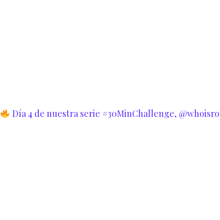
Día 4 de nuestra serie #30MinChallenge, @whoisro