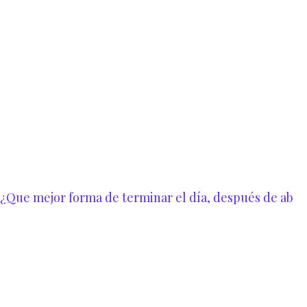
¿Que mejor forma de terminar el día, después de ab