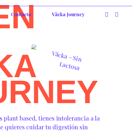
EN
Contacto
Väcka Journey
KA
URNEY
plant based, tienes intolerancia a la
e quieres cuidar tu digestión sin