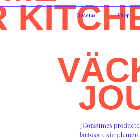
R KITCH
Recetas
Shop
VÄC
JO
¿Consumes productos 
lactosa o simplement