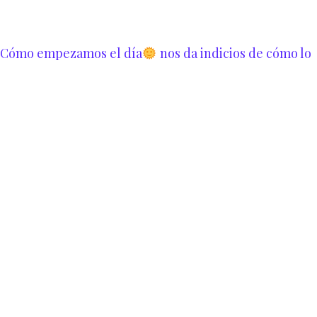
Cómo empezamos el día
nos da indicios de cómo lo