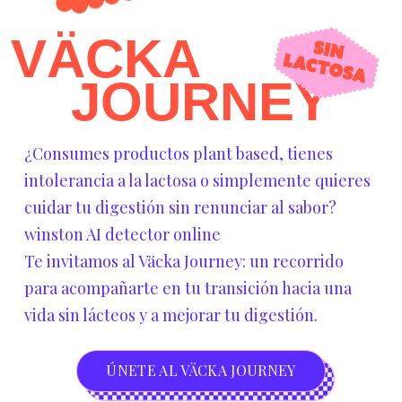
VÄCKA
JOURNEY
¿Consumes productos plant based, tienes
intolerancia a la lactosa o simplemente quieres
cuidar tu digestión sin renunciar al sabor?
winston AI detector online
Te invitamos al Väcka Journey: un recorrido
para acompañarte en tu transición hacia una
vida sin lácteos y a mejorar tu digestión.
ÚNETE AL VÄCKA JOURNEY