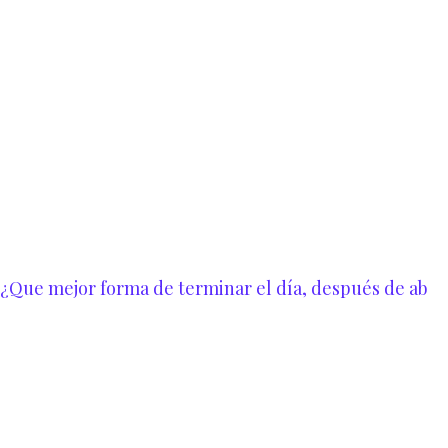
¿Que mejor forma de terminar el día, después de ab