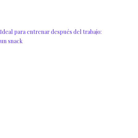
Ideal para entrenar después del trabajo:
un snack