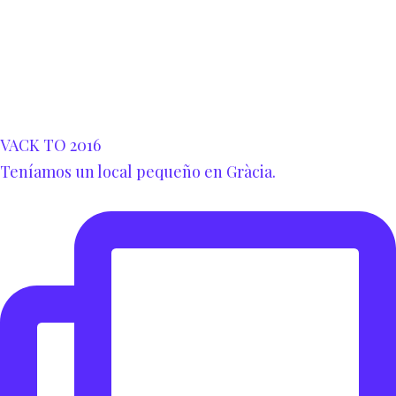
VACK TO 2016
Teníamos un local pequeño en Gràcia.