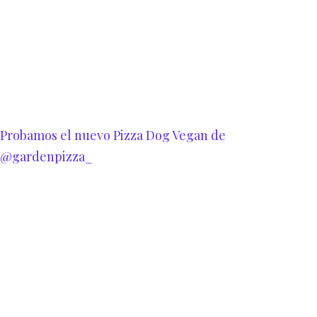
Probamos el nuevo Pizza Dog Vegan de
@gardenpizza_