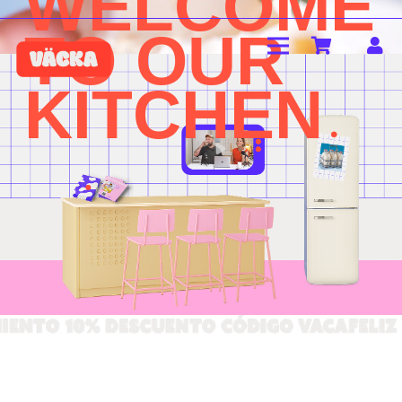
WELCOME
TO OUR
KITCHEN