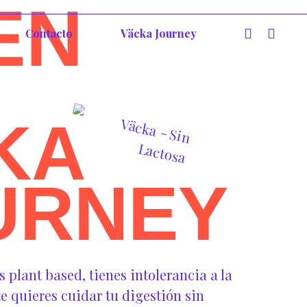
EN
Contacto
Väcka Journey
KA
URNEY
plant based, tienes intolerancia a la
e quieres cuidar tu digestión sin