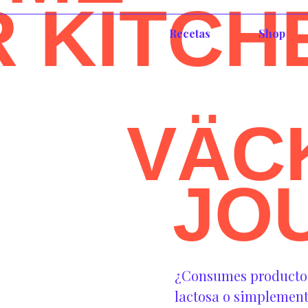
R KITCH
Recetas
Shop
VÄC
JO
¿Consumes productos 
lactosa o simplement