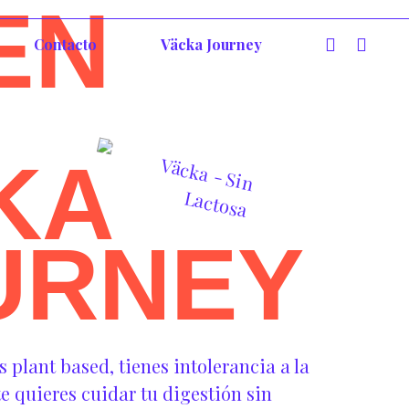
EN
Contacto
Väcka Journey
KA
URNEY
plant based, tienes intolerancia a la
e quieres cuidar tu digestión sin