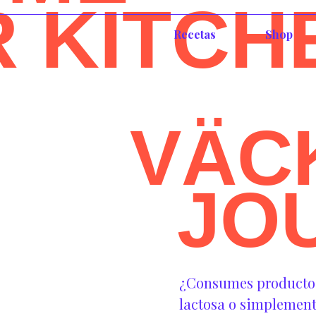
R KITCH
Recetas
Shop
VÄC
JO
¿Consumes productos 
lactosa o simplement