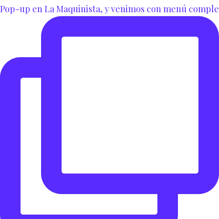
Pop-up en La Maquinista, y venimos con menú comple