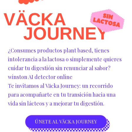
VÄCKA
JOURNEY
¿Consumes productos plant based, tienes
intolerancia a la lactosa o simplemente quieres
cuidar tu digestión sin renunciar al sabor?
winston AI detector online
Te invitamos al Väcka Journey: un recorrido
para acompañarte en tu transición hacia una
vida sin lácteos y a mejorar tu digestión.
ÚNETE AL VÄCKA JOURNEY