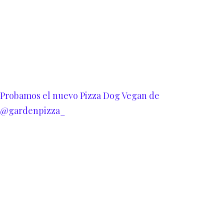
Probamos el nuevo Pizza Dog Vegan de
@gardenpizza_