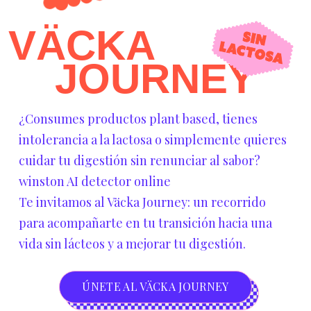
VÄCKA
JOURNEY
¿Consumes productos plant based, tienes
intolerancia a la lactosa o simplemente quieres
cuidar tu digestión sin renunciar al sabor?
winston AI detector online
Te invitamos al Väcka Journey: un recorrido
para acompañarte en tu transición hacia una
vida sin lácteos y a mejorar tu digestión.
ÚNETE AL VÄCKA JOURNEY