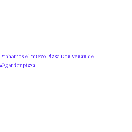
Probamos el nuevo Pizza Dog Vegan de
@gardenpizza_