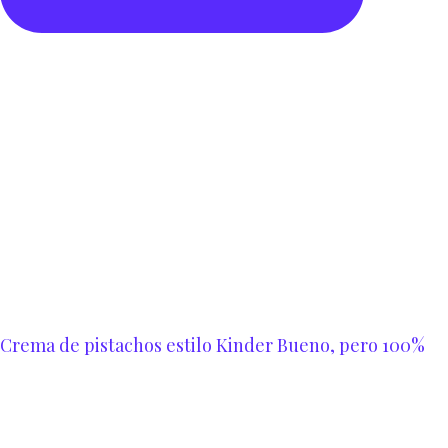
Crema de pistachos estilo Kinder Bueno, pero 100%