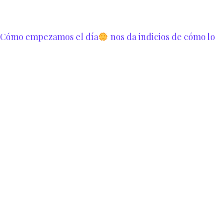
Cómo empezamos el día
nos da indicios de cómo lo