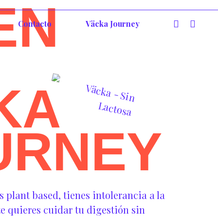
EN
Contacto
Väcka Journey
KA
URNEY
plant based, tienes intolerancia a la
e quieres cuidar tu digestión sin