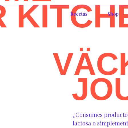
R KITCH
Recetas
Shop
VÄC
JO
¿Consumes productos 
lactosa o simplement