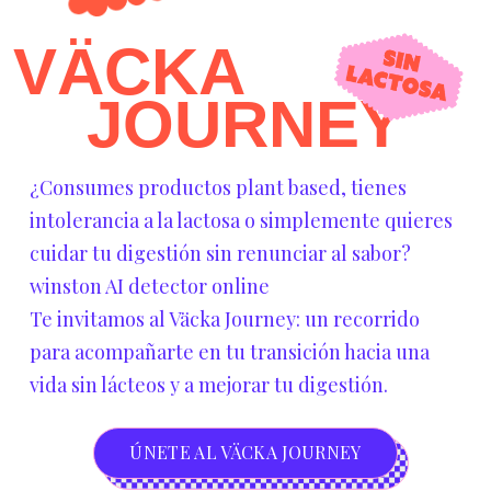
VÄCKA
JOURNEY
¿Consumes productos plant based, tienes
intolerancia a la lactosa o simplemente quieres
cuidar tu digestión sin renunciar al sabor?
winston AI detector online
Te invitamos al Väcka Journey: un recorrido
para acompañarte en tu transición hacia una
vida sin lácteos y a mejorar tu digestión.
ÚNETE AL VÄCKA JOURNEY