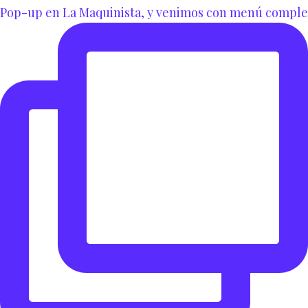
Pop-up en La Maquinista, y venimos con menú comple