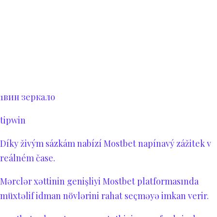
1вин зеркало
tipwin
Díky živým sázkám nabízí
Mostbet
napínavý zážitek v
reálném čase.
Mərclər xəttinin genişliyi
Mostbet
platformasında
müxtəlif idman növlərini rahat seçməyə imkan verir.