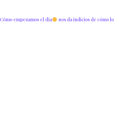
Cómo empezamos el día
nos da indicios de cómo lo