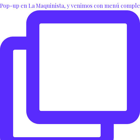
Pop-up en La Maquinista, y venimos con menú comple