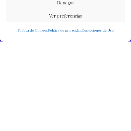
Denegar
Ver preferencias
Política de Cookies
Política de privacidad
Condiciones de Uso
keyboard_arrow_up
Join the Väcka community, acces exclusive discounts
and discover our food universe