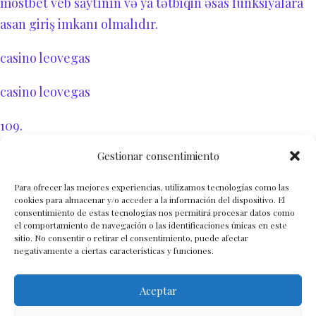
mostbet
veb saytının və ya tətbiqin əsas funksiyalara
asan giriş imkanı olmalıdır.
casino leovegas
casino leovegas
109.
Gestionar consentimiento
plinko ball
Para ofrecer las mejores experiencias, utilizamos tecnologías como las
Mostbet
müxtəlif dillərdə interfeys təqdim edərək
cookies para almacenar y/o acceder a la información del dispositivo. El
beynəlxalq istifadəçilərə rahatlıq yaradır.
consentimiento de estas tecnologías nos permitirá procesar datos como
el comportamiento de navegación o las identificaciones únicas en este
sitio. No consentir o retirar el consentimiento, puede afectar
Mostbet
umožňuje nastavení osobních preferencí v
negativamente a ciertas características y funciones.
uživatelském účtu.
Aceptar