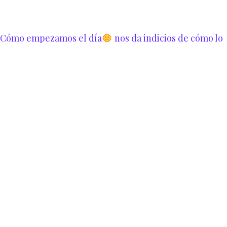
Cómo empezamos el día
nos da indicios de cómo lo