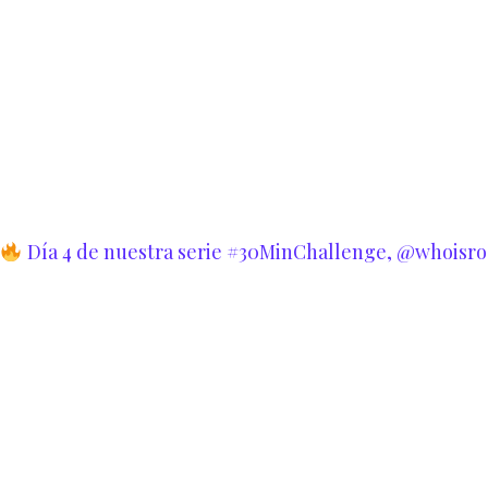
Día 4 de nuestra serie #30MinChallenge, @whoisro