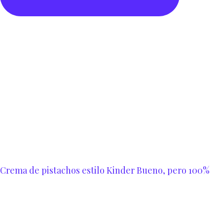
Crema de pistachos estilo Kinder Bueno, pero 100%