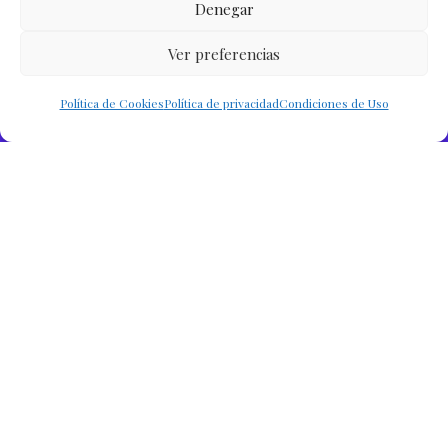
Denegar
Ver preferencias
Política de Cookies
Política de privacidad
Condiciones de Uso
keyboard_arrow_up
Join the Väcka community, acces exclusive discounts
and discover our food universe