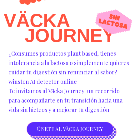
VÄCKA
JOURNEY
¿Consumes productos plant based, tienes
intolerancia a la lactosa o simplemente quieres
cuidar tu digestión sin renunciar al sabor?
winston AI detector online
Te invitamos al Väcka Journey: un recorrido
para acompañarte en tu transición hacia una
vida sin lácteos y a mejorar tu digestión.
ÚNETE AL VÄCKA JOURNEY