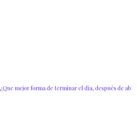
¿Que mejor forma de terminar el día, después de ab