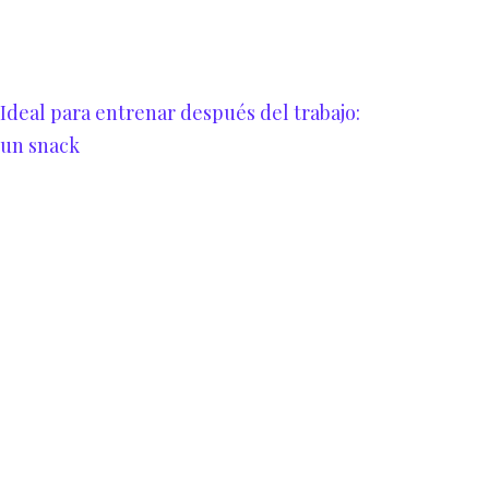
Ideal para entrenar después del trabajo:
un snack