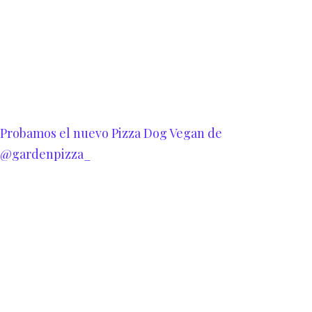
Probamos el nuevo Pizza Dog Vegan de
@gardenpizza_