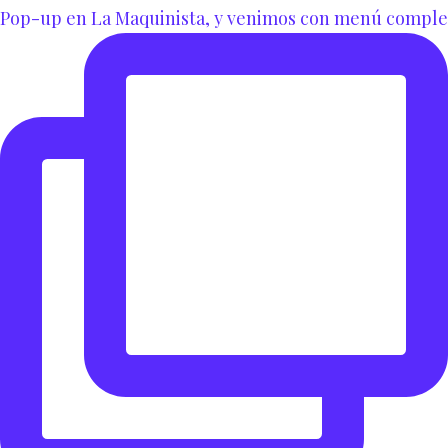
Pop-up en La Maquinista, y venimos con menú comple