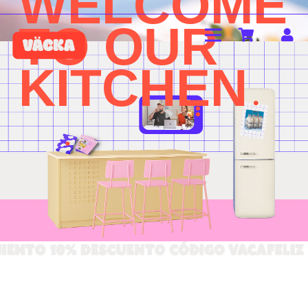
WELCOME
TO OUR
KITCHEN