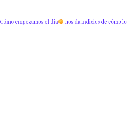
Cómo empezamos el día
nos da indicios de cómo lo